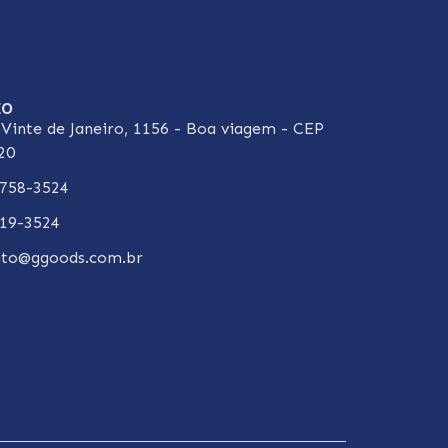
to
Vinte de Janeiro, 1156 - Boa viagem - CEP
20
8758-3524
019-3524
ato@ggoods.com.br